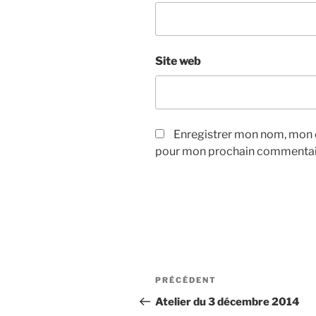
Site web
Enregistrer mon nom, mon e
pour mon prochain commentai
Navigation
Article
PRÉCÉDENT
de
précédent
Atelier du 3 décembre 2014