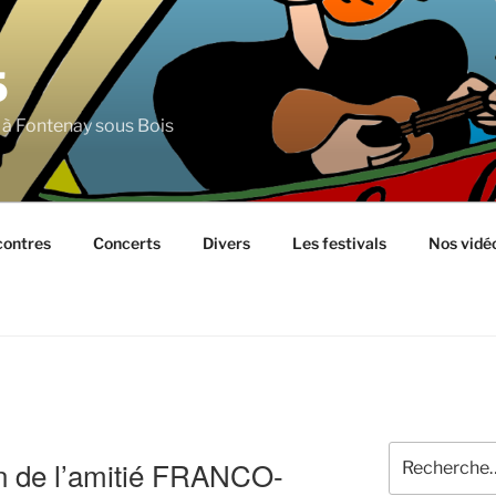
5
 à Fontenay sous Bois
ontres
Concerts
Divers
Les festivals
Nos vidé
Recherche
on de l’amitié FRANCO-
pour