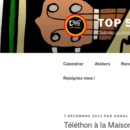
Aller
au
contenu
TOP 
principal
Club de ukulélé
Calendrier
Ateliers
Renc
Rejoignez-nous !
PUBLIÉ
7 DÉCEMBRE 2014
PAR
ARNAL
LE
Téléthon à la Mais