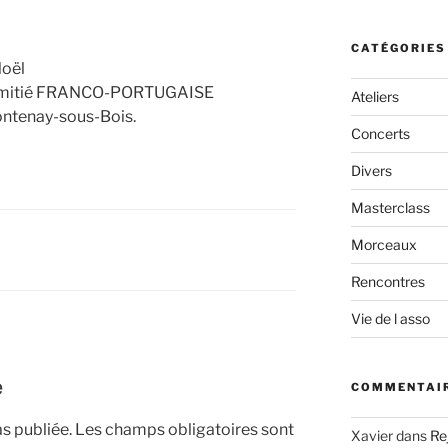
:
CATÉGORIES
Noël
l’amitié FRANCO-PORTUGAISE
Ateliers
ontenay-sous-Bois.
Concerts
Divers
Masterclass
Morceaux
Rencontres
Vie de l asso
e
COMMENTAIR
s publiée.
Les champs obligatoires sont
Xavier
dans
Re