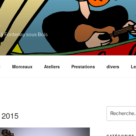
5
 à Fontenay sous Bois
!
Morceaux
Ateliers
Prestations
divers
Le
Recherche
r 2015
pour
:
CATÉGORIES