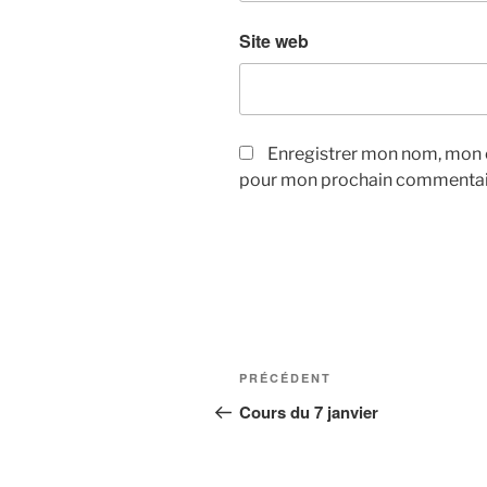
Site web
Enregistrer mon nom, mon e
pour mon prochain commentai
Navigation
Article
PRÉCÉDENT
de
précédent
Cours du 7 janvier
l’article