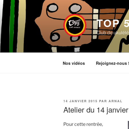
Aller
au
contenu
TOP 
principal
Club de ukulélé
Nos vidéos
Rejoignez-nous 
PUBLIÉ
14 JANVIER 2015
PAR
ARNAL
LE
Atelier du 14 janvie
Pour cette rentrée,