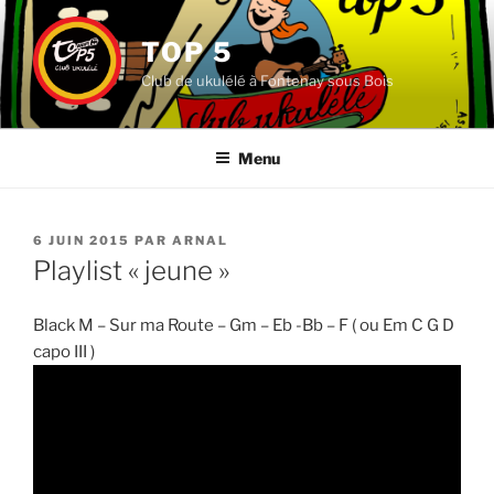
Aller
au
TOP 5
contenu
Club de ukulélé à Fontenay sous Bois
principal
Menu
PUBLIÉ
6 JUIN 2015
PAR
ARNAL
LE
Playlist « jeune »
Black M – Sur ma Route – Gm – Eb -Bb – F ( ou Em C G D
capo III )