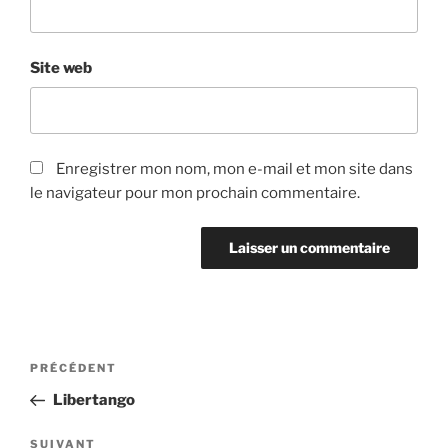
Site web
Enregistrer mon nom, mon e-mail et mon site dans
le navigateur pour mon prochain commentaire.
Navigation
Article
PRÉCÉDENT
de
précédent
Libertango
l’article
Article
SUIVANT