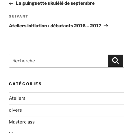
précédent
La guinguette ukulélé de septembre
l’article
Article
SUIVANT
suivant
Ateliers initiation / débutants 2016 – 2017
Recherche
Recher
pour
:
CATÉGORIES
Ateliers
divers
Masterclass