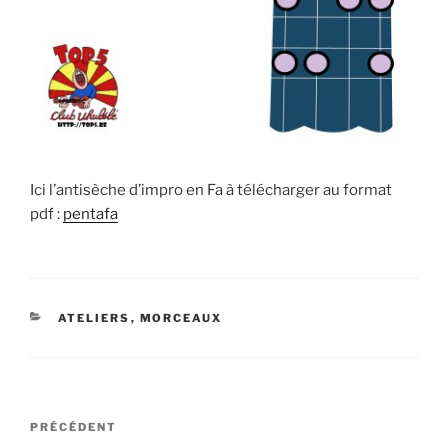
Ici l’antisèche d’impro en Fa à télécharger au format
pdf :
pentafa
CATÉGORIES
ATELIERS
,
MORCEAUX
Navigation
Article
PRÉCÉDENT
de