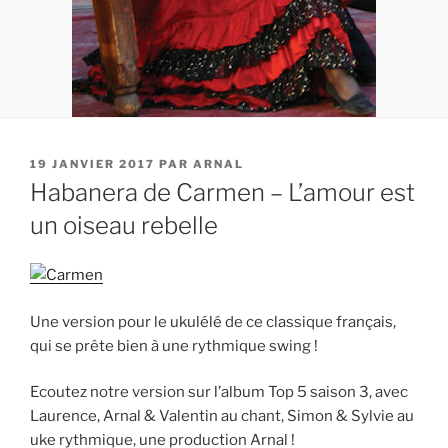
PUBLIÉ
19 JANVIER 2017
PAR
ARNAL
LE
Habanera de Carmen – L’amour est
un oiseau rebelle
Une version pour le ukulélé de ce classique français,
qui se prête bien à une rythmique swing !
Ecoutez notre version sur l’album Top 5 saison 3, avec
Laurence, Arnal & Valentin au chant, Simon & Sylvie au
uke rythmique, une production Arnal !