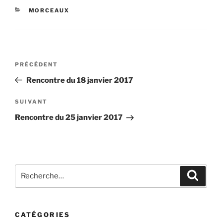
CATÉGORIES
MORCEAUX
Navigation
Article
PRÉCÉDENT
de
précédent
Rencontre du 18 janvier 2017
l’article
Article
SUIVANT
suivant
Rencontre du 25 janvier 2017
Recherche
Recher
pour
:
CATÉGORIES