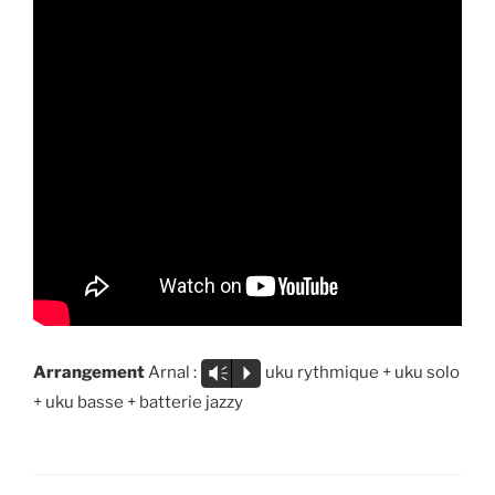
Arrangement
Arnal :
uku rythmique + uku solo
Vm
P
+ uku basse + batterie jazzy