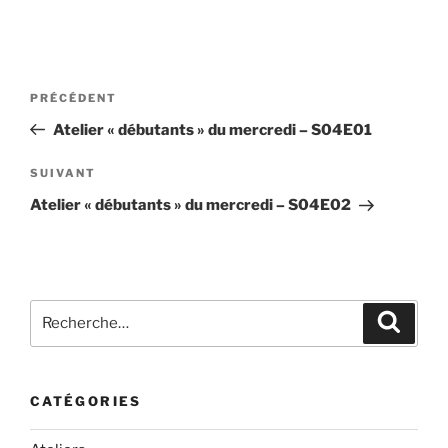
Navigation
Article
PRÉCÉDENT
de
précédent
Atelier « débutants » du mercredi – S04E01
l’article
Article
SUIVANT
suivant
Atelier « débutants » du mercredi – S04E02
Recherche
Recher
pour
:
CATÉGORIES