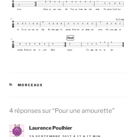
CATÉGORIES
MORCEAUX
4 réponses sur “Pour une amourette”
Laurence Poulhier
29 SEPTEMBRE 2017 À 17 H 17 MIN