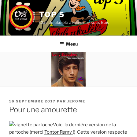
Aller
au
TOP 5
contenu
Club de ukulélé à Fontenay sous Bois
principal
Menu
PUBLIÉ
16 SEPTEMBRE 2017
PAR
JEROME
LE
Pour une amourette
Voici la dernière version de la
partoche (merci
TontonRemy
!) Cette version respecte