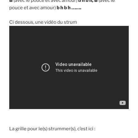
B
(avec le pouce et avec amour)
b h b h, B
(avec le
pouce et avec amour)
b h b h …….
Ci dessous, une vidéo du strum
La grille pour le(s) strummer(s), c’est ici :