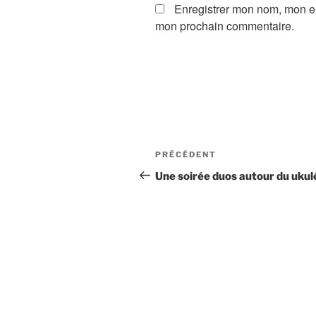
Enregistrer mon nom, mon e-
mon prochain commentaire.
Navigation
Article
PRÉCÉDENT
de
précédent
Une soirée duos autour du ukulé
l’article