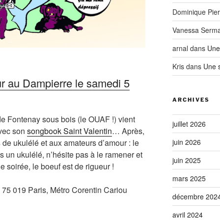
Dominique Pier
Vanessa Serm
arnal
dans
Une 
Kris
dans
Une s
r au Dampierre le samedi 5
ARCHIVES
de Fontenay sous bois (le OUAF !) vient
juillet 2026
avec son
songbook Saint Valentin
… Après,
 de ukulélé et aux amateurs d’amour : le
juin 2026
 un ukulélé, n’hésite pas à le ramener et
juin 2025
 soirée, le boeuf est de rigueur !
mars 2025
 75 019 Paris, Métro Corentin Cariou
décembre 202
avril 2024