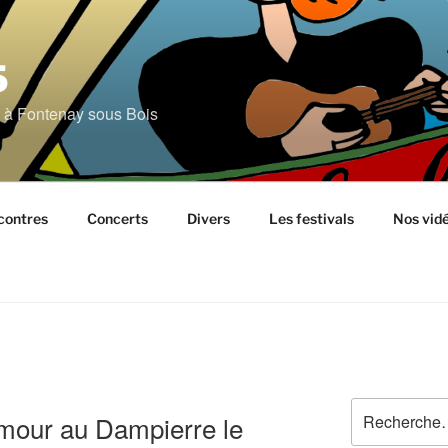
5
é à Fontenay sous Bois
contres
Concerts
Divers
Les festivals
Nos vid
Recherche
mour au Dampierre le
pour