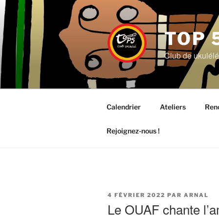
Aller
au
contenu
TOP 
principal
Club de ukulél
Calendrier
Ateliers
Ren
Rejoignez-nous !
PUBLIÉ
4 FÉVRIER 2022
PAR
ARNAL
LE
Le OUAF chante l’a