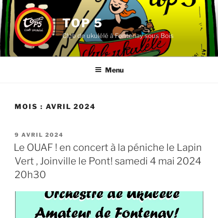
Aller
au
TOP 5
contenu
Club de ukulélé à Fontenay sous Bois
principal
Menu
MOIS :
AVRIL 2024
PUBLIÉ
9 AVRIL 2024
LE
Le OUAF ! en concert à la péniche le Lapin
Vert , Joinville le Pont! samedi 4 mai 2024
20h30