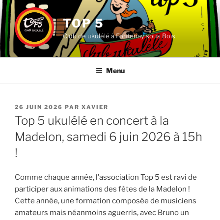
Aller
au
TOP 5
contenu
Club de ukulélé à Fontenay sous Bois
principal
Menu
PUBLIÉ
26 JUIN 2026
PAR
XAVIER
LE
Top 5 ukulélé en concert à la
Madelon, samedi 6 juin 2026 à 15h
!
Comme chaque année, l’association Top 5 est ravi de
participer aux animations des fêtes de la Madelon !
Cette année, une formation composée de musiciens
amateurs mais néanmoins aguerris, avec Bruno un