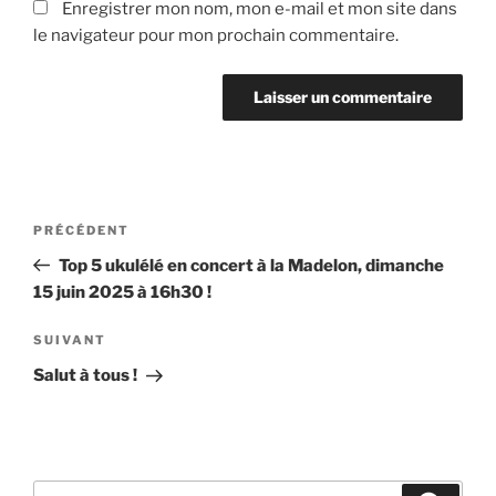
Enregistrer mon nom, mon e-mail et mon site dans
le navigateur pour mon prochain commentaire.
Navigation
Article
PRÉCÉDENT
de
précédent
Top 5 ukulélé en concert à la Madelon, dimanche
l’article
15 juin 2025 à 16h30 !
Article
SUIVANT
suivant
Salut à tous !
Recherche