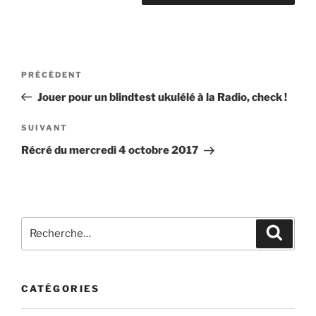
Navigation
Article
PRÉCÉDENT
de
précédent
Jouer pour un blindtest ukulélé à la Radio, check !
l’article
Article
SUIVANT
suivant
Récré du mercredi 4 octobre 2017
Recherche
Recher
pour
:
CATÉGORIES