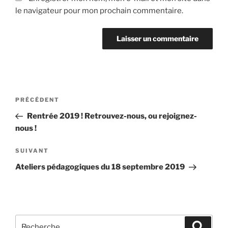
le navigateur pour mon prochain commentaire.
Navigation
Article
PRÉCÉDENT
de
précédent
Rentrée 2019 ! Retrouvez-nous, ou rejoignez-
l’article
nous !
Article
SUIVANT
suivant
Ateliers pédagogiques du 18 septembre 2019
Recherche
Recher