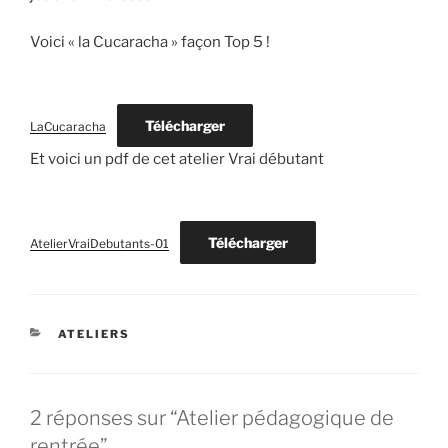
Voici « la Cucaracha » façon Top 5 !
Télécharger
LaCucaracha
Et voici un pdf de cet atelier Vrai débutant
Télécharger
AtelierVraiDebutants-01
CATÉGORIES
ATELIERS
2 réponses sur “Atelier pédagogique de
rentrée”