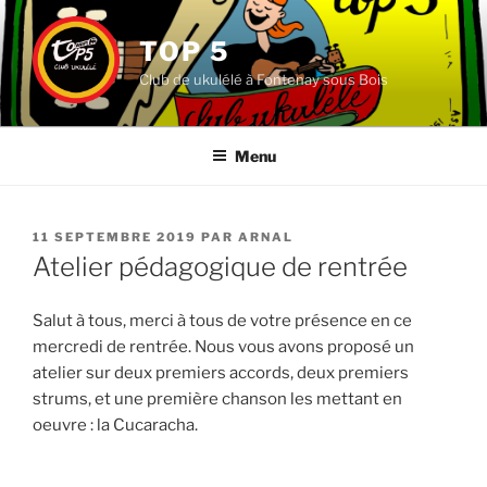
Aller
au
TOP 5
contenu
Club de ukulélé à Fontenay sous Bois
principal
Menu
PUBLIÉ
11 SEPTEMBRE 2019
PAR
ARNAL
LE
Atelier pédagogique de rentrée
Salut à tous, merci à tous de votre présence en ce
mercredi de rentrée. Nous vous avons proposé un
atelier sur deux premiers accords, deux premiers
strums, et une première chanson les mettant en
oeuvre : la Cucaracha.